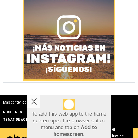
Mas contenido de Costa Blanca Noticias:
NOSOTROS
PUBLICIDAD
To add this web app to the home
TEMAS DE ACTUALIDAD
screen open the browser option
Aviso sobre el Uso de cookies:
menu and tap on
Add to
Utilizamos cookies nuestras y de terceros para el
homescreen
.
funcionamiento del digital. Puedes consultar la lista de