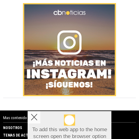
Mas contenido de Costa Blanca Noticias:
NOSOTROS
PUBLICIDAD
To add this web app to the home
TEMAS DE ACTUALIDAD
screen open the browser option
Aviso sobre el Uso de cookies: