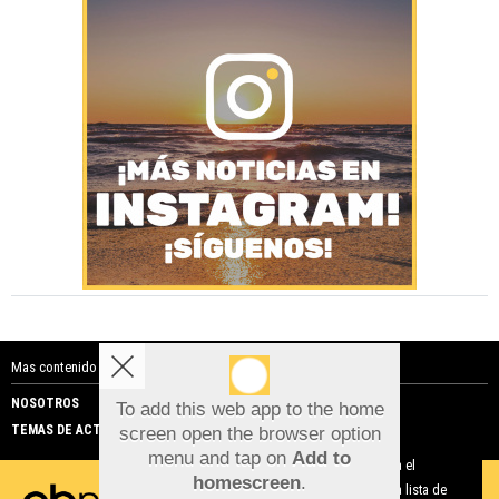
Mas contenido de Costa Blanca Noticias:
NOSOTROS
PUBLICIDAD
To add this web app to the home
TEMAS DE ACTUALIDAD
screen open the browser option
Aviso sobre el Uso de cookies:
menu and tap on
Add to
Utilizamos cookies nuestras y de terceros para el
homescreen
.
funcionamiento del digital. Puedes consultar la lista de