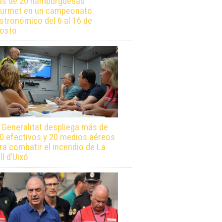
s de 20 hamburguesas
urmet en un campeonato
stronómico del 6 al 16 de
osto
 Generalitat despliega más de
0 efectivos y 20 medios aéreos
ra combatir el incendio de La
ll d’Uixó