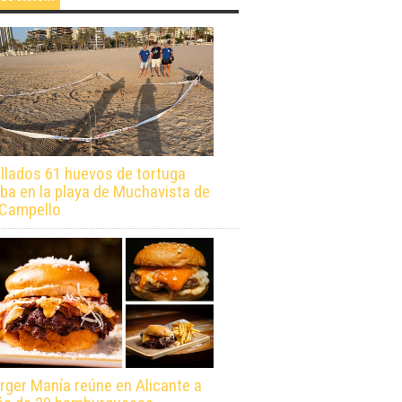
llados 61 huevos de tortuga
ba en la playa de Muchavista de
 Campello
rger Manía reúne en Alicante a