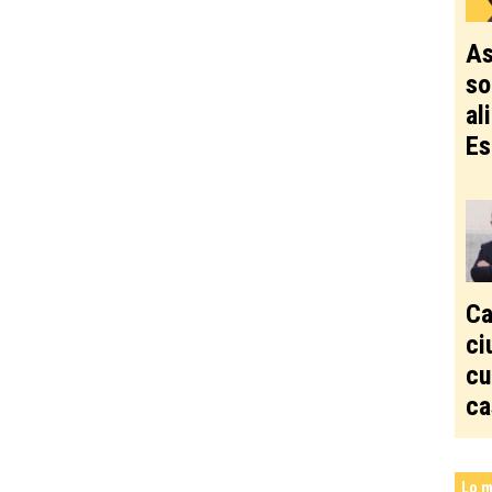
As
so
al
Es
Ca
ci
cu
ca
Lo m