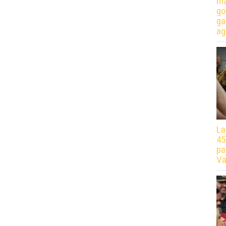
má
go
ga
ag
La
45
pa
Va