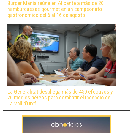
Burger Manía reúne en Alicante a más de 20
hamburguesas gourmet en un campeonato
gastronómico del 6 al 16 de agosto
La Generalitat despliega más de 450 efectivos y
20 medios aéreos para combatir el incendio de
La Vall d’Uixó