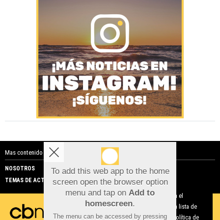
Mas contenido de Costa Blanca Noticias:
NOSOTROS
PUBLICIDAD
To add this web app to the home
TEMAS DE ACTUALIDAD
screen open the browser option
Aviso sobre el Uso de cookies:
menu and tap on
Add to
Utilizamos cookies nuestras y de terceros para el
homescreen
.
funcionamiento del digital. Puedes consultar la lista de
The menu can be accessed by pressing
cookies y como desconectarlas.
Ver nuestra Política de