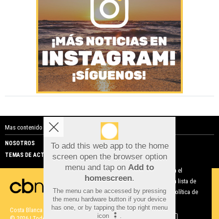
Mas contenido de Costa Blanca Noticias:
NOSOTROS
PUBLICIDAD
To add this web app to the home
TEMAS DE ACTUALIDAD
screen open the browser option
Aviso sobre el Uso de cookies:
menu and tap on
Add to
Utilizamos cookies nuestras y de terceros para el
homescreen
.
funcionamiento del digital. Puedes consultar la lista de
The menu can be accessed by pressing
cookies y como desconectarlas.
Ver nuestra Política de
the menu hardware button if your device
Privacidad y Cookies
has one, or by tapping the top right menu
Costa Blanca Noticias |
Términos de uso
|
Protección de datos
icon
.
© 2026 | Todos los derechos reservados