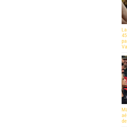
La
45
pa
Va
Má
aé
de