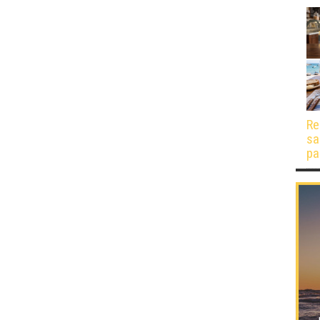
Re
sa
pa