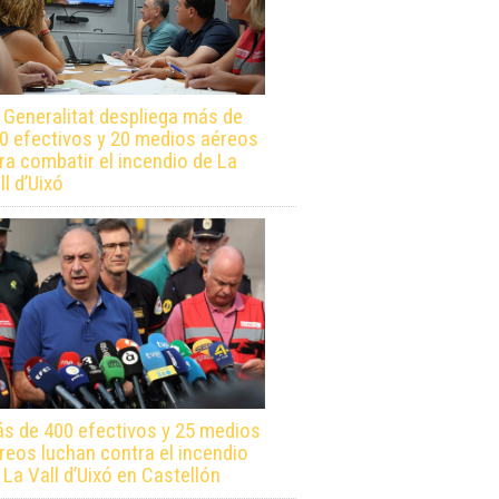
 Generalitat despliega más de
0 efectivos y 20 medios aéreos
ra combatir el incendio de La
ll d’Uixó
s de 400 efectivos y 25 medios
reos luchan contra el incendio
 La Vall d’Uixó en Castellón