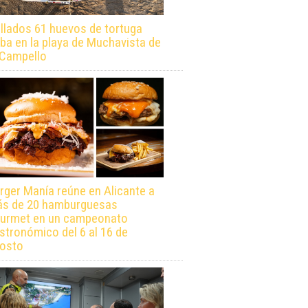
llados 61 huevos de tortuga
ba en la playa de Muchavista de
 Campello
rger Manía reúne en Alicante a
s de 20 hamburguesas
urmet en un campeonato
stronómico del 6 al 16 de
osto