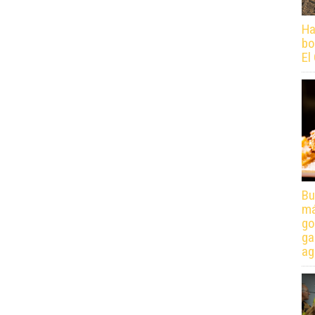
Ha
bo
El
Bu
má
go
ga
ag