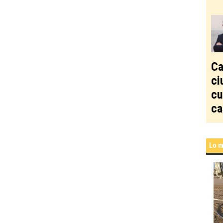
Ca
ci
cu
ca
Lo m