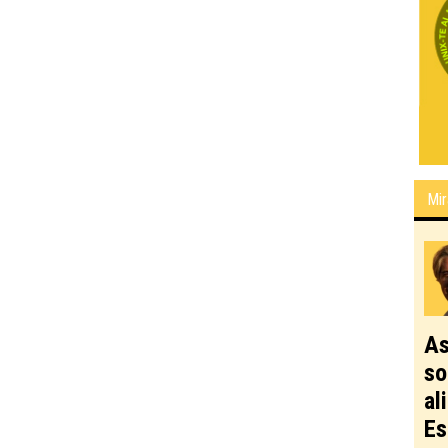
Mir
As
so
al
Es