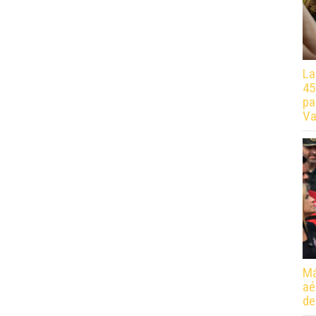
La
45
pa
Va
Má
aé
de