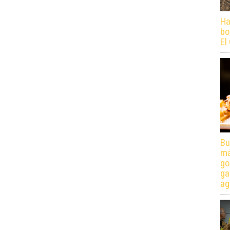
Ha
bo
El
Bu
má
go
ga
ag