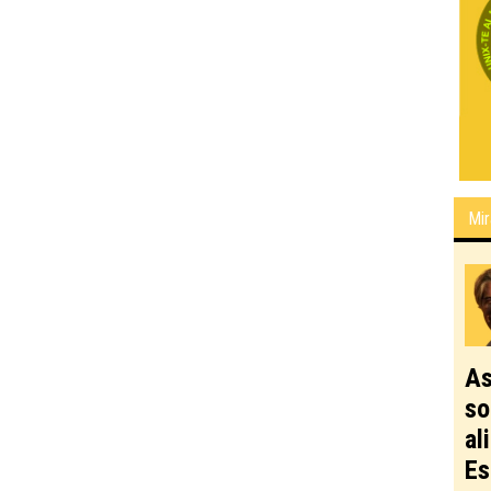
Mir
As
so
al
Es