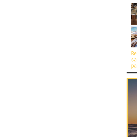
Re
sa
pa