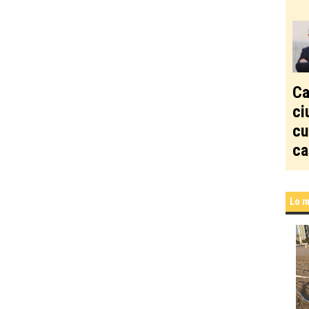
Ca
ci
cu
ca
Lo m