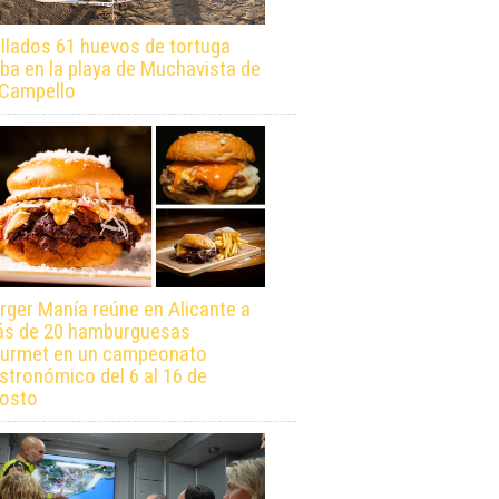
llados 61 huevos de tortuga
ba en la playa de Muchavista de
 Campello
rger Manía reúne en Alicante a
s de 20 hamburguesas
urmet en un campeonato
stronómico del 6 al 16 de
osto