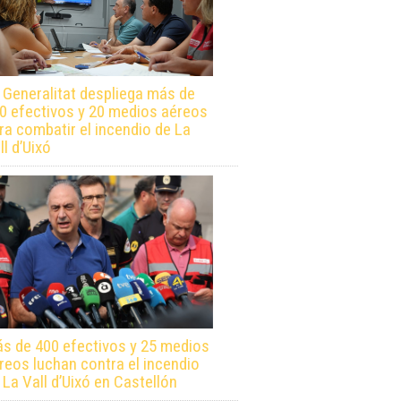
 Generalitat despliega más de
0 efectivos y 20 medios aéreos
ra combatir el incendio de La
ll d’Uixó
s de 400 efectivos y 25 medios
reos luchan contra el incendio
 La Vall d’Uixó en Castellón