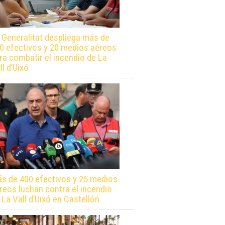
 Generalitat despliega más de
0 efectivos y 20 medios aéreos
ra combatir el incendio de La
ll d’Uixó
s de 400 efectivos y 25 medios
reos luchan contra el incendio
 La Vall d’Uixó en Castellón