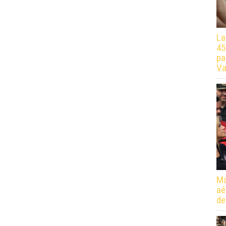
La
45
pa
Va
Má
aé
de