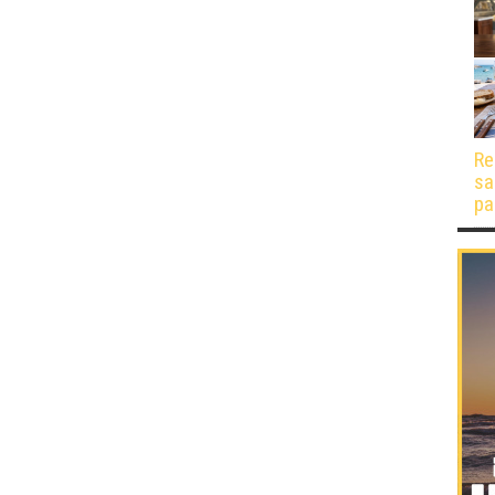
Re
sa
pa