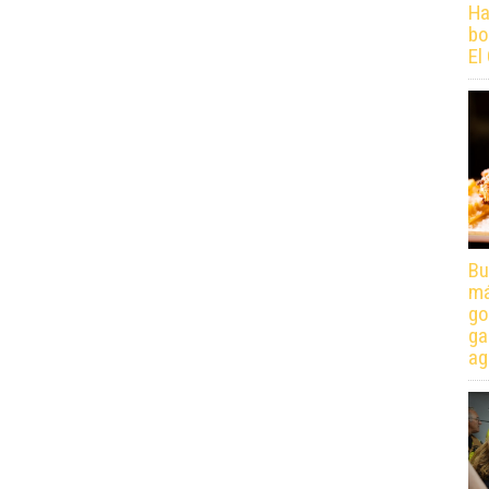
Ha
bo
El
Bu
má
go
ga
ag