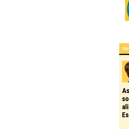
Mir
As
so
al
Es