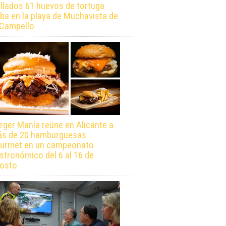
llados 61 huevos de tortuga
ba en la playa de Muchavista de
 Campello
rger Manía reúne en Alicante a
s de 20 hamburguesas
urmet en un campeonato
stronómico del 6 al 16 de
osto