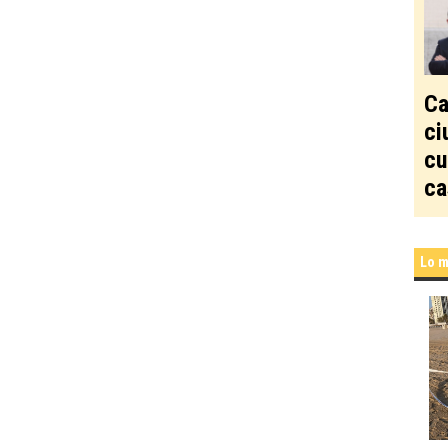
Ca
ci
cu
ca
Lo m