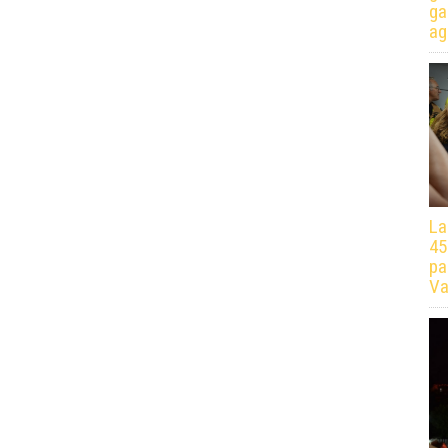
ga
ag
La
45
pa
Va