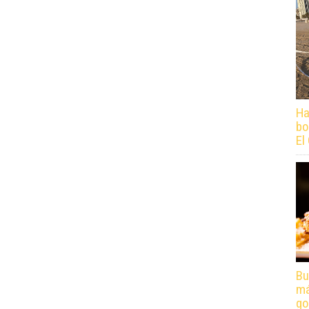
Ha
bo
El
Bu
má
go