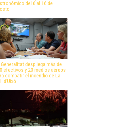
stronómico del 6 al 16 de
osto
 Generalitat despliega más de
0 efectivos y 20 medios aéreos
ra combatir el incendio de La
ll d’Uixó