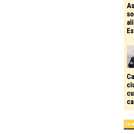
As
so
al
Es
Ca
ci
cu
ca
Lo m