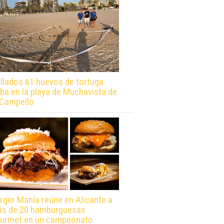
llados 61 huevos de tortuga
ba en la playa de Muchavista de
 Campello
rger Manía reúne en Alicante a
s de 20 hamburguesas
urmet en un campeonato