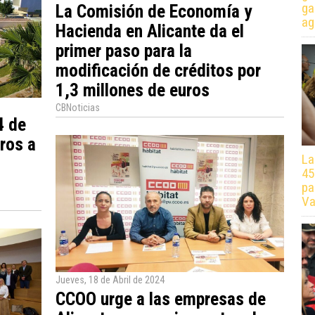
ga
La Comisión de Economía y
ag
Hacienda en Alicante da el
primer paso para la
modificación de créditos por
1,3 millones de euros
CBNoticias
4 de
ros a
La
45
pa
Va
Jueves, 18 de Abril de 2024
CCOO urge a las empresas de