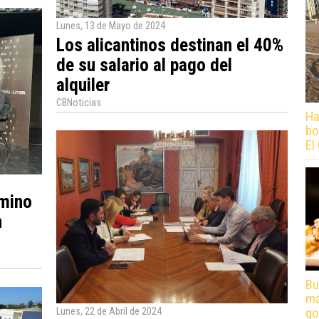
Lunes, 13 de Mayo de 2024
Los alicantinos destinan el 40%
de su salario al pago del
alquiler
CBNoticias
Ha
bo
El
amino
n
Bu
má
go
Lunes, 22 de Abril de 2024