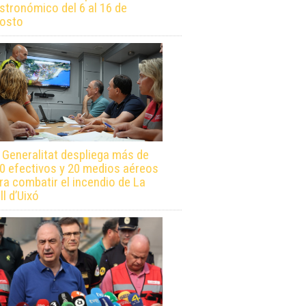
stronómico del 6 al 16 de
osto
 Generalitat despliega más de
0 efectivos y 20 medios aéreos
ra combatir el incendio de La
ll d’Uixó