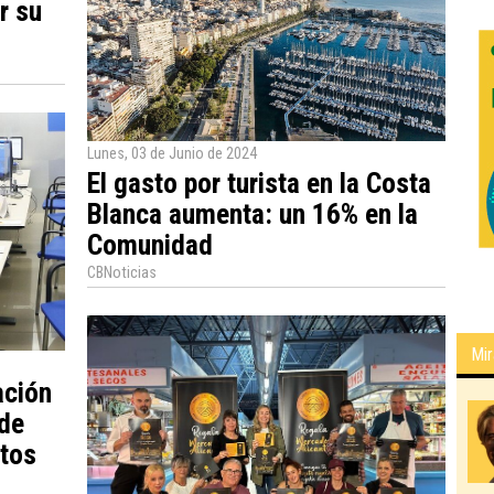
r su
Lunes, 03 de Junio de 2024
El gasto por turista en la Costa
Blanca aumenta: un 16% en la
Comunidad
CBNoticias
Mir
ación
 de
ntos