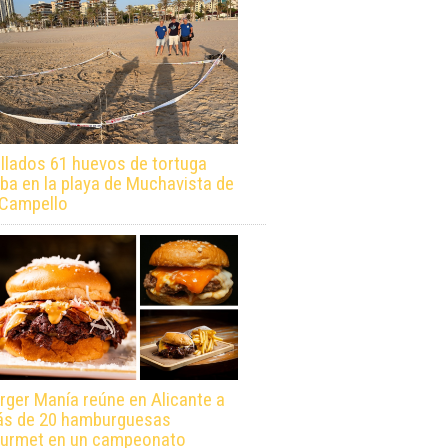
llados 61 huevos de tortuga
ba en la playa de Muchavista de
 Campello
rger Manía reúne en Alicante a
s de 20 hamburguesas
urmet en un campeonato