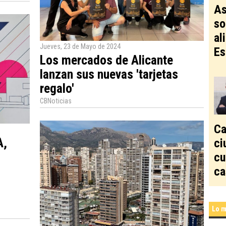
As
so
al
Jueves, 23 de Mayo de 2024
Es
Los mercados de Alicante
lanzan sus nuevas 'tarjetas
regalo'
CBNoticias
Ca
A,
ci
cu
ca
Lo m