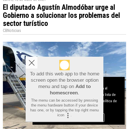
El diputado Agustín Almodóbar urge al
Gobierno a solucionar los problemas del
sector turístico
CBNoticias
To add this web app to the home
screen open the browser option
Aviso sobre el Uso de cookies:
menu and tap on
Add to
Utilizamos cookies nuestras y de terceros para el
homescreen
.
funcionamiento del digital. Puedes consultar la lista de
The menu can be accessed by pressing
cookies y como desconectarlas.
Ver nuestra Política de
the menu hardware button if your device
Privacidad y Cookies
has one, or by tapping the top right menu
icon
.
Aceptar Cookies
Personalizar