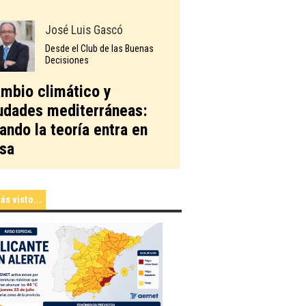
José Luis Gascó
Desde el Club de las Buenas
Decisiones
mbio climático y
udades mediterráneas:
ando la teoría entra en
sa
ás visto...