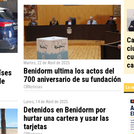
Ca
ci
cu
Martes, 22 de Abril de 2025
ca
Benidorm ultima los actos del
íses
700 aniversario de su fundación
de
CBNoticias
Lo m
Lunes, 14 de Abril de 2025
Detenidos en Benidorm por
hurtar una cartera y usar las
tarjetas