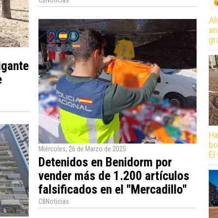
CBNoticias
Al
an
gr
igante
e
Ha
bo
Miércoles, 26 de Marzo de 2025
El
Detenidos en Benidorm por
vender más de 1.200 artículos
falsificados en el "Mercadillo"
CBNoticias