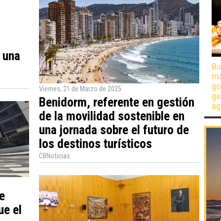
n una
Bu
má
go
Viernes, 21 de Marzo de 2025
ga
Benidorm, referente en gestión
ag
de la movilidad sostenible en
una jornada sobre el futuro de
los destinos turísticos
CBNoticias
e
ue el