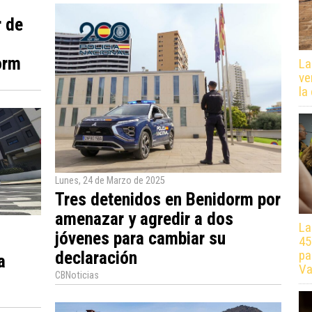
r de
orm
La
ve
la
Lunes, 24 de Marzo de 2025
Tres detenidos en Benidorm por
amenazar y agredir a dos
La
jóvenes para cambiar su
45
pa
declaración
a
Va
CBNoticias