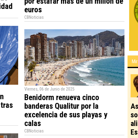
por estafar más de un millón de
lidad
euros
CBNoticias
Mir
Viernes, 06 de Junio de 2025
on
Benidorm renueva cinco
 tras
banderas Qualitur por la
As
excelencia de sus playas y
so
calas
al
Es
CBNoticias