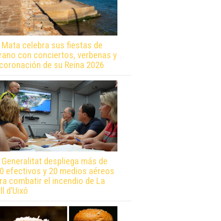
 Mata celebra sus fiestas de
rano con conciertos, verbenas y
 coronación de su Reina 2026
 Generalitat despliega más de
0 efectivos y 20 medios aéreos
ra combatir el incendio de La
ll d’Uixó