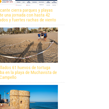
icante cierra parques y playas
te una jornada con hasta 42
ados y fuertes rachas de viento
llados 61 huevos de tortuga
ba en la playa de Muchavista de
 Campello