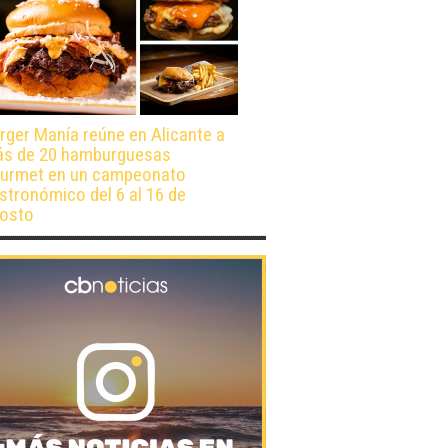
rger Manía reúne en Alicante a
s de 20 hamburguesas
urmet en un campeonato
stronómico del 6 al 16 de
osto