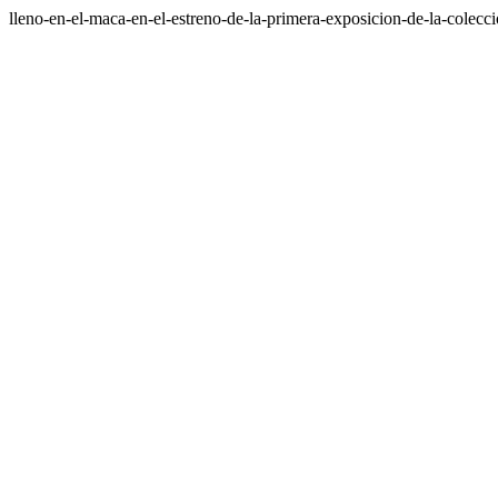
lleno-en-el-maca-en-el-estreno-de-la-primera-exposicion-de-la-colec