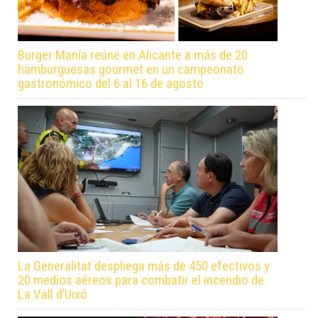
Burger Manía reúne en Alicante a más de 20
hamburguesas gourmet en un campeonato
gastronómico del 6 al 16 de agosto
La Generalitat despliega más de 450 efectivos y
20 medios aéreos para combatir el incendio de
La Vall d’Uixó