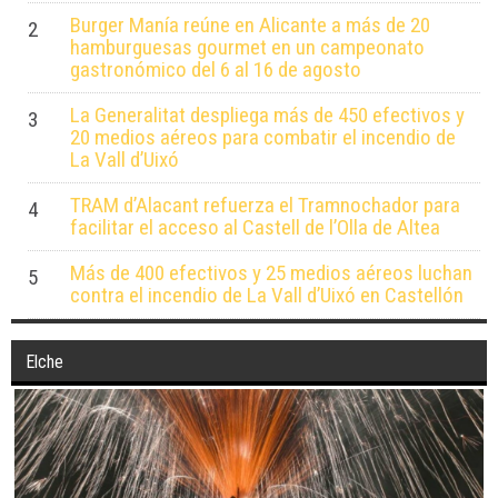
Burger Manía reúne en Alicante a más de 20
2
hamburguesas gourmet en un campeonato
gastronómico del 6 al 16 de agosto
La Generalitat despliega más de 450 efectivos y
3
20 medios aéreos para combatir el incendio de
La Vall d’Uixó
TRAM d’Alacant refuerza el Tramnochador para
4
facilitar el acceso al Castell de l’Olla de Altea
Más de 400 efectivos y 25 medios aéreos luchan
5
contra el incendio de La Vall d’Uixó en Castellón
Elche