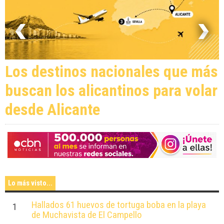
Los destinos nacionales que más
buscan los alicantinos para volar
desde Alicante
Lo más visto...
Hallados 61 huevos de tortuga boba en la playa
1
de Muchavista de El Campello