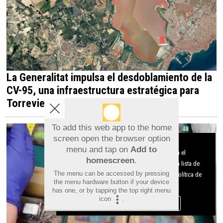
La Generalitat impulsa el desdoblamiento de la
CV-95, una infraestructura estratégica para
Torrevieja y la Vega Baja
To add this web app to the home
screen open the browser option
Aviso sobre el Uso de cookies:
menu and tap on
Add to
Utilizamos cookies nuestras y de terceros para el
homescreen
.
funcionamiento del digital. Puedes consultar la lista de
The menu can be accessed by pressing
cookies y como desconectarlas.
Ver nuestra Política de
the menu hardware button if your device
Privacidad y Cookies
has one, or by tapping the top right menu
icon
.
Aceptar Cookies
Personalizar