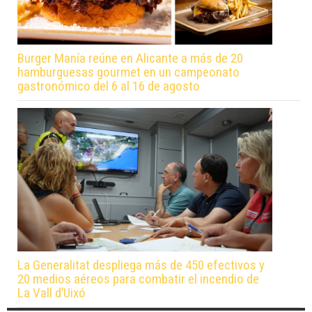
Burger Manía reúne en Alicante a más de 20
hamburguesas gourmet en un campeonato
gastronómico del 6 al 16 de agosto
La Generalitat despliega más de 450 efectivos y
20 medios aéreos para combatir el incendio de
La Vall d’Uixó