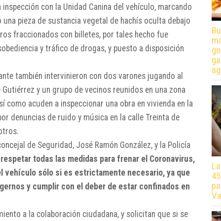
a inspección con la Unidad Canina del vehículo, marcando
do una pieza de sustancia vegetal de hachís oculta debajo
Bu
ros fraccionados con billetes, por tales hecho fue
má
obediencia y tráfico de drogas, y puesto a disposición
go
ga
ag
cante también intervinieron con dos varones jugando al
sé Gutiérrez y un grupo de vecinos reunidos en una zona
í como acuden a inspeccionar una obra en vivienda en la
or denuncias de ruido y música en la calle Treinta de
otros.
concejal de Seguridad, José Ramón González, y la Policía
 respetar todas las medidas para frenar el Coronavirus,
La
 el vehículo sólo si es estrictamente necesario, ya que
45
pa
egernos y cumplir con el deber de estar confinados en
Va
iento a la colaboración ciudadana, y solicitan que si se