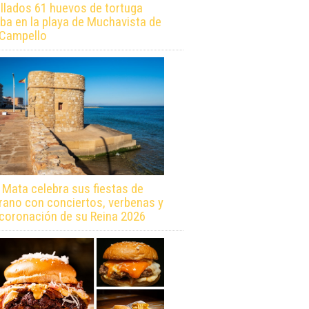
llados 61 huevos de tortuga
ba en la playa de Muchavista de
 Campello
 Mata celebra sus fiestas de
rano con conciertos, verbenas y
 coronación de su Reina 2026