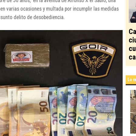
bre de 50 años, en la avenida de Alfonso X el Sabio, una
 en varias ocasiones y multada por incumplir las medidas
esunto delito de desobediencia.
Ca
ci
cu
ca
Lo m