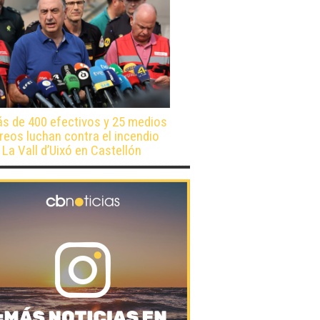
s de 400 efectivos y 25 medios
reos luchan contra el incendio
 La Vall d’Uixó en Castellón