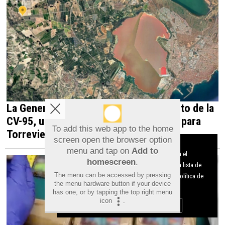
La Generalitat impulsa el desdoblamiento de la
CV-95, una infraestructura estratégica para
To add this web app to the home
Torrevieja y la Vega Baja
screen open the browser option
Aviso sobre el Uso de cookies:
menu and tap on
Add to
Utilizamos cookies nuestras y de terceros para el
homescreen
.
funcionamiento del digital. Puedes consultar la lista de
The menu can be accessed by pressing
cookies y como desconectarlas.
Ver nuestra Política de
the menu hardware button if your device
Privacidad y Cookies
has one, or by tapping the top right menu
icon
.
Aceptar Cookies
Personalizar