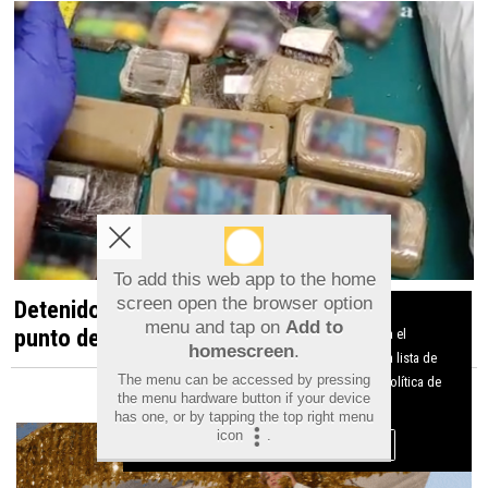
To add this web app to the home
screen open the browser option
Detenido en Albatera por dirigir un presunto
Aviso sobre el Uso de cookies:
menu and tap on
Add to
punto de venta de droga desde una vivienda
Utilizamos cookies nuestras y de terceros para el
homescreen
.
funcionamiento del digital. Puedes consultar la lista de
The menu can be accessed by pressing
cookies y como desconectarlas.
Ver nuestra Política de
the menu hardware button if your device
Privacidad y Cookies
has one, or by tapping the top right menu
icon
.
Aceptar Cookies
Personalizar