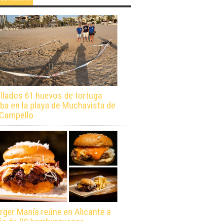
llados 61 huevos de tortuga
ba en la playa de Muchavista de
 Campello
rger Manía reúne en Alicante a