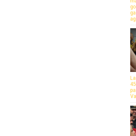
má
go
ga
ag
La
45
pa
Va