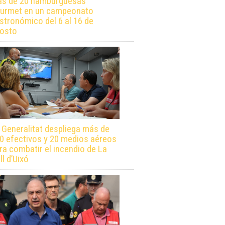
s de 20 hamburguesas
urmet en un campeonato
stronómico del 6 al 16 de
osto
 Generalitat despliega más de
0 efectivos y 20 medios aéreos
ra combatir el incendio de La
ll d’Uixó