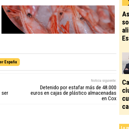
As
so
al
Es
por España
Ca
Noticia siguiente:
Detenido por estafar más de 48.000
ci
 ser
euros en cajas de plástico almacenadas
cu
en Cox
ca
Lo m