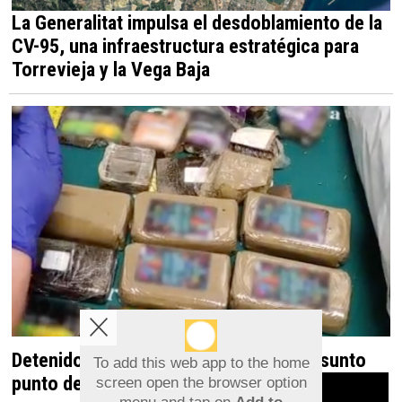
La Generalitat impulsa el desdoblamiento de la
CV-95, una infraestructura estratégica para
Torrevieja y la Vega Baja
Detenido en Albatera por dirigir un presunto
To add this web app to the home
punto de venta de droga desde una vivienda
screen open the browser option
Aviso sobre el Uso de cookies: