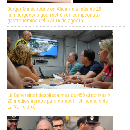
Burger Manía reúne en Alicante a más de 20
hamburguesas gourmet en un campeonato
gastronómico del 6 al 16 de agosto
La Generalitat despliega más de 450 efectivos y
20 medios aéreos para combatir el incendio de
La Vall d’Uixó