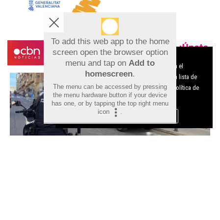
To add this web app to the home
screen open the browser option
Aviso sobre el Uso de cookies:
menu and tap on
Add to
Utilizamos cookies nuestras y de terceros para el
homescreen
.
funcionamiento del digital. Puedes consultar la lista de
The menu can be accessed by pressing
cookies y como desconectarlas.
Ver nuestra Política de
the menu hardware button if your device
Privacidad y Cookies
has one, or by tapping the top right menu
icon
.
Aceptar Cookies
Personalizar
Detenido en Alicante un fugitivo
reclamado por Lituania por