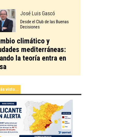
José Luis Gascó
Desde el Club de las Buenas
Decisiones
mbio climático y
udades mediterráneas:
ando la teoría entra en
sa
ás visto...