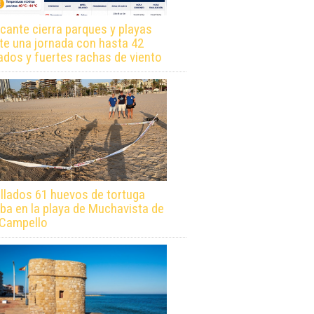
icante cierra parques y playas
te una jornada con hasta 42
ados y fuertes rachas de viento
llados 61 huevos de tortuga
ba en la playa de Muchavista de
 Campello