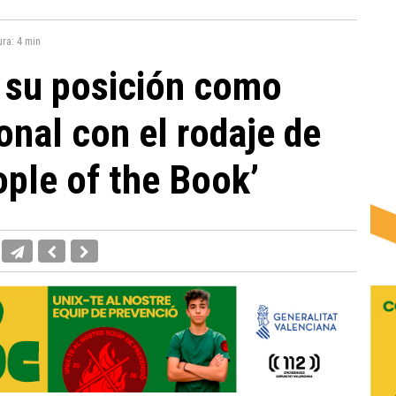
ura:
4 min
 su posición como
onal con el rodaje de
ople of the Book’