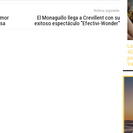
Noticia siguiente:
humor
El Monaguillo llega a Crevillent con su
esa
exitoso espectáculo "Efectivi-Wonder"
La
45
pa
Va