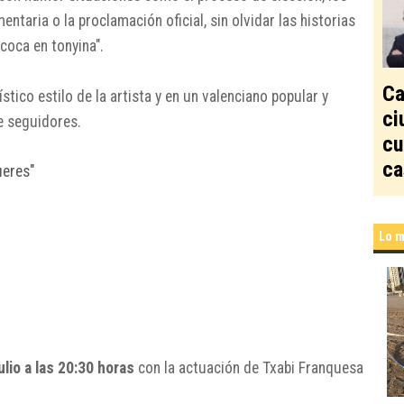
ntaria o la proclamación oficial, sin olvidar las historias
coca en tonyina".
Ca
stico estilo de la artista y en un valenciano popular y
ci
e seguidores.
cu
ca
ueres"
Lo m
lio a las 20:30 horas
con la actuación de Txabi Franquesa