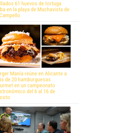
llados 61 huevos de tortuga
ba en la playa de Muchavista de
 Campello
rger Manía reúne en Alicante a
s de 20 hamburguesas
urmet en un campeonato
stronómico del 6 al 16 de
osto