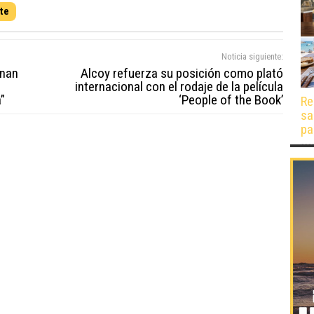
nte
Noticia siguiente:
enan
Alcoy refuerza su posición como plató
internacional con el rodaje de la película
”
‘People of the Book’
Re
sa
pa