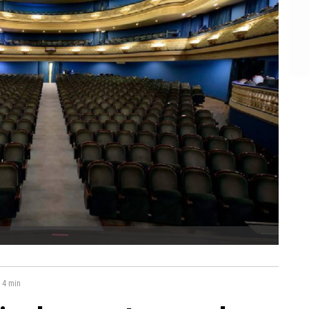
:
4 min