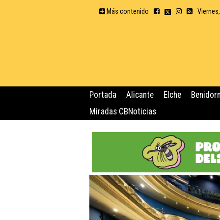
Más contenido
Viernes
Portada
Alicante
Elche
Benidor
Miradas CBNoticias