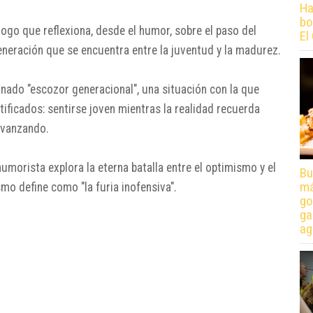
Ha
bo
go que reflexiona, desde el humor, sobre el paso del
El
eneración que se encuentra entre la juventud y la madurez.
ado "escozor generacional", una situación con la que
ificados: sentirse joven mientras la realidad recuerda
avanzando.
 humorista explora la eterna batalla entre el optimismo y el
Bu
má
mo define como "la furia inofensiva".
go
ga
ag