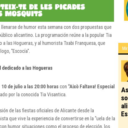
 llenarse de humor esta semana con dos propuestas que
úblico alicantino. La programación reúne a la popular Tia
o a las Hogueras, y al humorista
Txabi Franquesa
, que
Mir
ogo, "Escocía".
al dedicado a las Hogueras
 10 de julio a las 20:00 horas
con
"Això Faltava! Especial
As
ado por la conocida Tia Visantica.
so
al
ión de las fiestas oficiales de Alicante desde la
Es
sta que vive la experiencia de convertirse en la "uela de la
 con humor situaciones como el proceso de elección, los