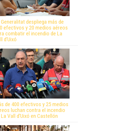
 Generalitat despliega más de
0 efectivos y 20 medios aéreos
ra combatir el incendio de La
ll d’Uixó
s de 400 efectivos y 25 medios
reos luchan contra el incendio
 La Vall d’Uixó en Castellón