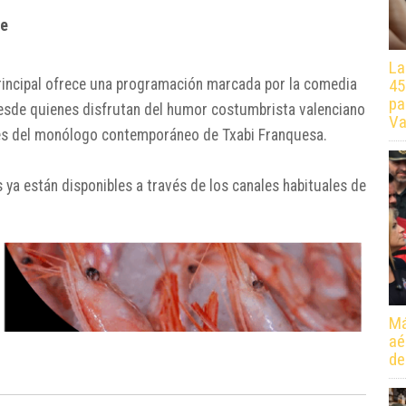
te
La
rincipal ofrece una programación marcada por la comedia
45
pa
 desde quienes disfrutan del humor costumbrista valenciano
Va
ores del monólogo contemporáneo de Txabi Franquesa.
ya están disponibles a través de los canales habituales de
Má
aé
de