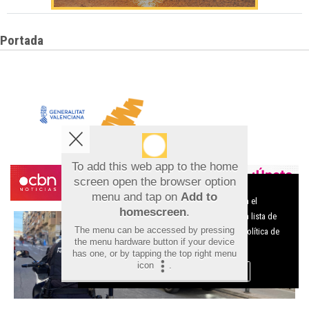
Portada
To add this web app to the home
screen open the browser option
Aviso sobre el Uso de cookies:
menu and tap on
Add to
Utilizamos cookies nuestras y de terceros para el
homescreen
.
funcionamiento del digital. Puedes consultar la lista de
The menu can be accessed by pressing
cookies y como desconectarlas.
Ver nuestra Política de
the menu hardware button if your device
Privacidad y Cookies
has one, or by tapping the top right menu
icon
.
Aceptar Cookies
Personalizar