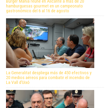
Burger Manía reúne en Alicante a más de 20
hamburguesas gourmet en un campeonato
gastronómico del 6 al 16 de agosto
La Generalitat despliega más de 450 efectivos y
20 medios aéreos para combatir el incendio de
La Vall d’Uixó