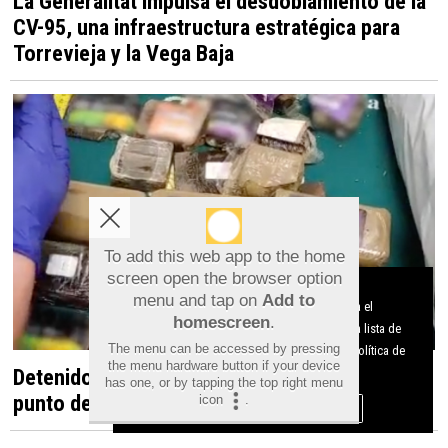
La Generalitat impulsa el desdoblamiento de la
CV-95, una infraestructura estratégica para
Torrevieja y la Vega Baja
To add this web app to the home
screen open the browser option
Aviso sobre el Uso de cookies:
menu and tap on
Add to
Utilizamos cookies nuestras y de terceros para el
homescreen
.
funcionamiento del digital. Puedes consultar la lista de
The menu can be accessed by pressing
cookies y como desconectarlas.
Ver nuestra Política de
the menu hardware button if your device
Detenido en Albatera por dirigir un presunto
Privacidad y Cookies
has one, or by tapping the top right menu
punto de venta de droga desde una vivienda
icon
.
Aceptar Cookies
Personalizar