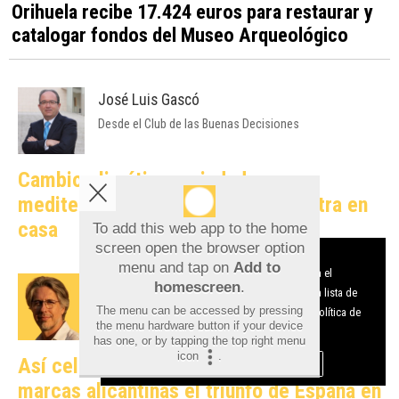
Orihuela recibe 17.424 euros para restaurar y
catalogar fondos del Museo Arqueológico
José Luis Gascó
Desde el Club de las Buenas Decisiones
Cambio climático y ciudades
mediterráneas: cuando la teoría entra en
casa
To add this web app to the home
screen open the browser option
Aviso sobre el Uso de cookies:
menu and tap on
Add to
Utilizamos cookies nuestras y de terceros para el
Javier Gosende
homescreen
.
funcionamiento del digital. Puedes consultar la lista de
Catalizadores del Marketing Online
The menu can be accessed by pressing
cookies y como desconectarlas.
Ver nuestra Política de
the menu hardware button if your device
Privacidad y Cookies
has one, or by tapping the top right menu
icon
.
Así celebraron en redes sociales las
Aceptar Cookies
Personalizar
marcas alicantinas el triunfo de España en