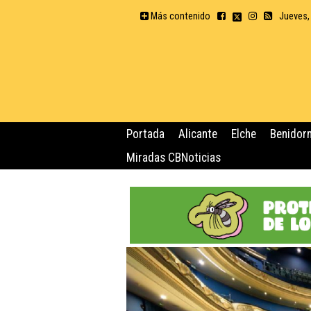
Más contenido
Jueves,
Portada
Alicante
Elche
Benidor
Miradas CBNoticias