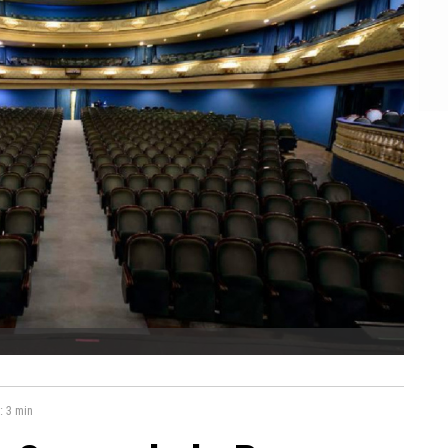
a:
3 min