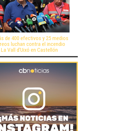
s de 400 efectivos y 25 medios
reos luchan contra el incendio
 La Vall d’Uixó en Castellón