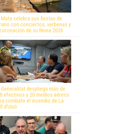
 Mata celebra sus fiestas de
rano con conciertos, verbenas y
 coronación de su Reina 2026
 Generalitat despliega más de
0 efectivos y 20 medios aéreos
ra combatir el incendio de La
ll d’Uixó