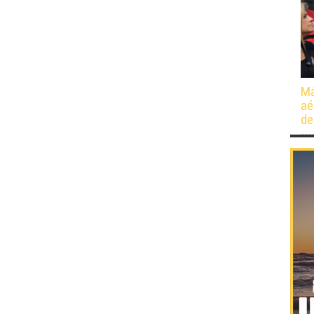
Má
aé
de