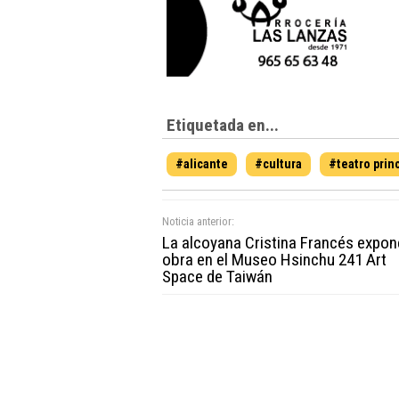
Etiquetada en...
#alicante
#cultura
#teatro princ
Noticia anterior:
La alcoyana Cristina Francés expon
obra en el Museo Hsinchu 241 Art
Space de Taiwán