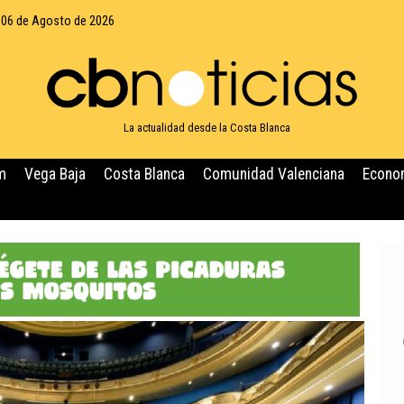
 06 de Agosto de 2026
La actualidad desde la Costa Blanca
m
Vega Baja
Costa Blanca
Comunidad Valenciana
Econo