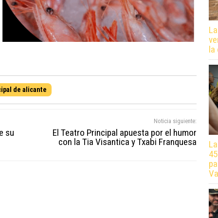
La
ve
la
ipal de alicante
Noticia siguiente:
e su
El Teatro Principal apuesta por el humor
con la Tia Visantica y Txabi Franquesa
La
45
pa
Va