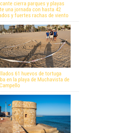
icante cierra parques y playas
te una jornada con hasta 42
ados y fuertes rachas de viento
llados 61 huevos de tortuga
ba en la playa de Muchavista de
 Campello