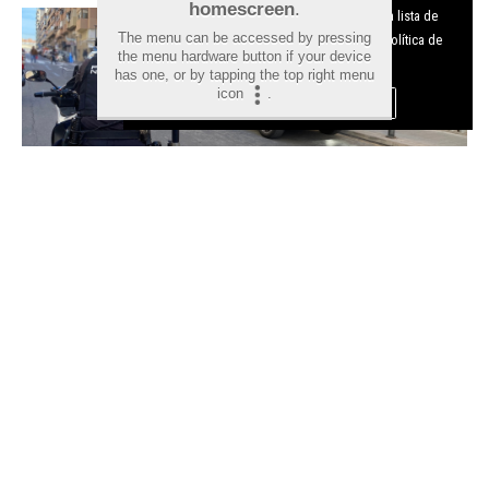
homescreen
.
funcionamiento del digital. Puedes consultar la lista de
The menu can be accessed by pressing
cookies y como desconectarlas.
Ver nuestra Política de
the menu hardware button if your device
Privacidad y Cookies
has one, or by tapping the top right menu
icon
.
Aceptar Cookies
Personalizar
Detenido en Alicante un fugitivo
reclamado por Lituania por
tráfico de drogas tras intentar
huir de la Policía