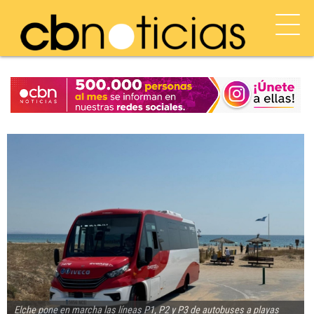
Elche pone en marcha las líneas P1, P2 y P3 de autobuses a playas