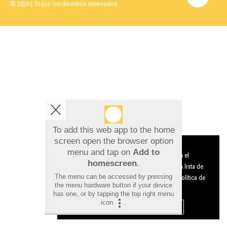
Detenido en Albatera por dirigir un presunto
punto de venta de droga desde una vivienda
To add this web app to the home
screen open the browser option
Aviso sobre el Uso de cookies:
menu and tap on
Add to
Utilizamos cookies nuestras y de terceros para el
homescreen
.
funcionamiento del digital. Puedes consultar la lista de
The menu can be accessed by pressing
cookies y como desconectarlas.
Ver nuestra Política de
the menu hardware button if your device
Privacidad y Cookies
Desarticulada en Orihuela una red que
has one, or by tapping the top right menu
icon
.
falsificaba documentos para contratar
Aceptar Cookies
Personalizar
trabajadores irregulares