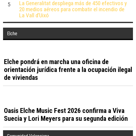
buscan los alicantinos para volar
desde Alicante
Lo más visto...
Alicante cierra parques y playas ante una jornada
1
con hasta 42 grados y fuertes rachas de viento
Hallados 61 huevos de tortuga boba en la playa
2
de Muchavista de El Campello
La Mata celebra sus fiestas de verano con
3
conciertos, verbenas y la coronación de su Reina
2026