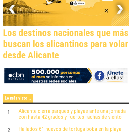
Los destinos nacionales que más
buscan los alicantinos para volar
desde Alicante
Lo más visto...
Alicante cierra parques y playas ante una jornada
1
con hasta 42 grados y fuertes rachas de viento
Hallados 61 huevos de tortuga boba en la playa
2