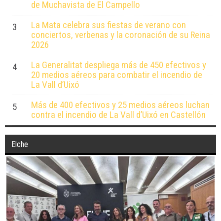
de Muchavista de El Campello
La Mata celebra sus fiestas de verano con
3
conciertos, verbenas y la coronación de su Reina
2026
La Generalitat despliega más de 450 efectivos y
4
20 medios aéreos para combatir el incendio de
La Vall d’Uixó
Más de 400 efectivos y 25 medios aéreos luchan
5
contra el incendio de La Vall d’Uixó en Castellón
Elche