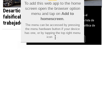
To add this web app to the home
screen open the browser option
Desarticulada en Orihuela una red que
Aviso sobre el Uso de cookies:
menu and tap on
Add to
Utilizamos cookies nuestras y de terceros para el
falsificaba documentos para contratar
homescreen
.
funcionamiento del digital. Puedes consultar la lista de
trabajadores irregulares
The menu can be accessed by pressing
cookies y como desconectarlas.
Ver nuestra Política de
the menu hardware button if your device
Privacidad y Cookies
has one, or by tapping the top right menu
icon
.
Aceptar Cookies
Personalizar