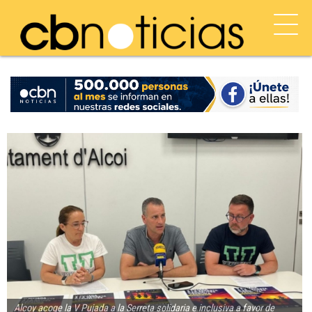
Alcoy acoge la V Pujada a la Serreta solidaria e inclusiva a favor de