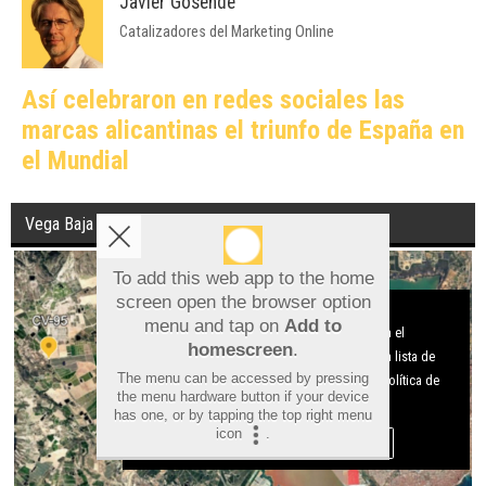
Javier Gosende
Catalizadores del Marketing Online
Así celebraron en redes sociales las
marcas alicantinas el triunfo de España en
el Mundial
Vega Baja
To add this web app to the home
screen open the browser option
Aviso sobre el Uso de cookies:
menu and tap on
Add to
Utilizamos cookies nuestras y de terceros para el
homescreen
.
funcionamiento del digital. Puedes consultar la lista de
The menu can be accessed by pressing
cookies y como desconectarlas.
Ver nuestra Política de
the menu hardware button if your device
Privacidad y Cookies
has one, or by tapping the top right menu
icon
.
Aceptar Cookies
Personalizar