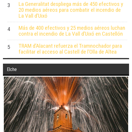
La Generalitat despliega más de 450 efectivos y
3
20 medios aéreos para combatir el incendio de
La Vall d’Uixó
Más de 400 efectivos y 25 medios aéreos luchan
4
contra el incendio de La Vall d’Uixó en Castellón
TRAM d’Alacant refuerza el Tramnochador para
5
facilitar el acceso al Castell de l’Olla de Altea
Elche