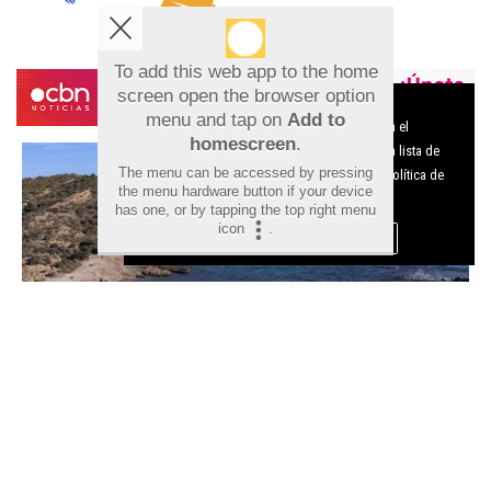
To add this web app to the home
screen open the browser option
Aviso sobre el Uso de cookies:
menu and tap on
Add to
Utilizamos cookies nuestras y de terceros para el
homescreen
.
funcionamiento del digital. Puedes consultar la lista de
The menu can be accessed by pressing
cookies y como desconectarlas.
Ver nuestra Política de
the menu hardware button if your device
Privacidad y Cookies
has one, or by tapping the top right menu
icon
.
Aceptar Cookies
Personalizar
Las mejores calas de Alicante
para disfrutar del verano en la