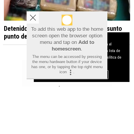
Detenido en Albatera por dirigir un presunto
To add this web app to the home
punto de venta de droga desde una vivienda
screen open the browser option
Aviso sobre el Uso de cookies:
menu and tap on
Add to
Utilizamos cookies nuestras y de terceros para el
homescreen
.
funcionamiento del digital. Puedes consultar la lista de
The menu can be accessed by pressing
cookies y como desconectarlas.
Ver nuestra Política de
the menu hardware button if your device
Privacidad y Cookies
has one, or by tapping the top right menu
icon
.
Aceptar Cookies
Personalizar