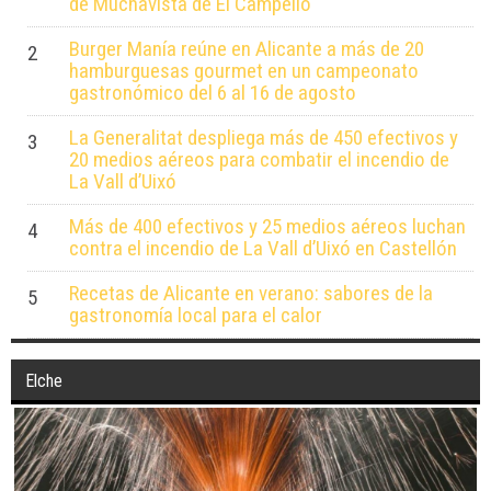
de Muchavista de El Campello
Burger Manía reúne en Alicante a más de 20
2
hamburguesas gourmet en un campeonato
gastronómico del 6 al 16 de agosto
La Generalitat despliega más de 450 efectivos y
3
20 medios aéreos para combatir el incendio de
La Vall d’Uixó
Más de 400 efectivos y 25 medios aéreos luchan
4
contra el incendio de La Vall d’Uixó en Castellón
Recetas de Alicante en verano: sabores de la
5
gastronomía local para el calor
Elche