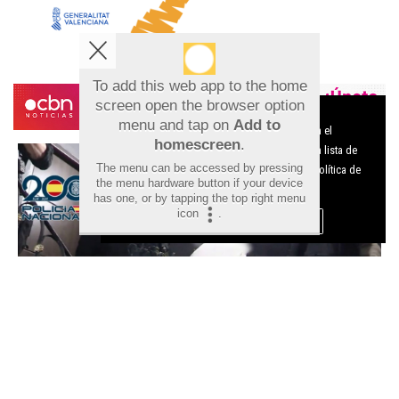
To add this web app to the home
screen open the browser option
Aviso sobre el Uso de cookies:
menu and tap on
Add to
Utilizamos cookies nuestras y de terceros para el
homescreen
.
funcionamiento del digital. Puedes consultar la lista de
The menu can be accessed by pressing
cookies y como desconectarlas.
Ver nuestra Política de
the menu hardware button if your device
Privacidad y Cookies
has one, or by tapping the top right menu
icon
.
Aceptar Cookies
Personalizar