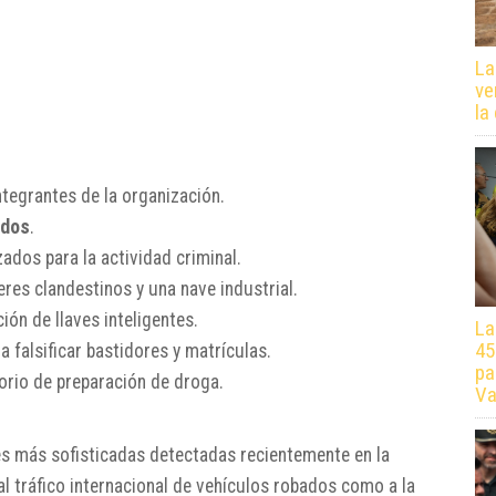
La
ve
la
egrantes de la organización.
ados
.
zados para la actividad criminal.
res clandestinos y una nave industrial.
ión de llaves inteligentes.
La
45
 falsificar bastidores y matrículas.
pa
rio de preparación de droga.
Va
des más sofisticadas detectadas recientemente en la
al tráfico internacional de vehículos robados como a la