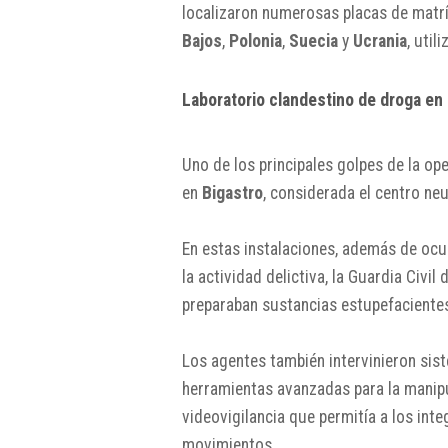
localizaron numerosas placas de matr
Bajos
,
Polonia
,
Suecia
y
Ucrania
, util
Laboratorio clandestino de droga en
Uno de los principales golpes de la op
en
Bigastro
, considerada el centro neu
En estas instalaciones, además de ocu
la actividad delictiva, la Guardia Civi
preparaban sustancias estupefacientes
Los agentes también intervinieron sis
herramientas avanzadas para la manip
videovigilancia que permitía a los inte
movimientos.