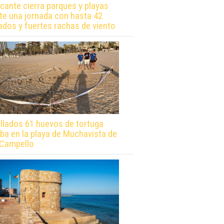
icante cierra parques y playas
te una jornada con hasta 42
ados y fuertes rachas de viento
llados 61 huevos de tortuga
ba en la playa de Muchavista de
 Campello