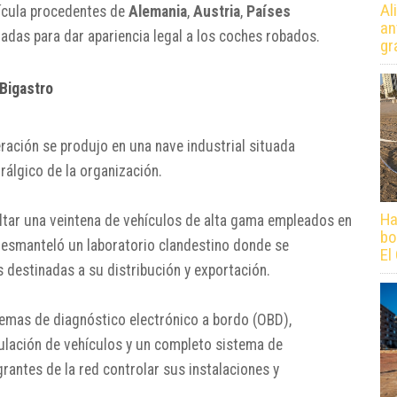
Al
ícula procedentes de
Alemania
,
Austria
,
Países
an
izadas para dar apariencia legal a los coches robados.
gr
 Bigastro
eración se produjo en una nave industrial situada
rálgico de la organización.
Ha
ltar una veintena de vehículos de alta gama empleados en
bo
l desmanteló un laboratorio clandestino donde se
El
 destinadas a su distribución y exportación.
temas de diagnóstico electrónico a bordo (OBD),
ulación de vehículos y un completo sistema de
grantes de la red controlar sus instalaciones y