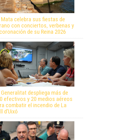
 Mata celebra sus fiestas de
rano con conciertos, verbenas y
 coronación de su Reina 2026
 Generalitat despliega más de
0 efectivos y 20 medios aéreos
ra combatir el incendio de La
ll d’Uixó