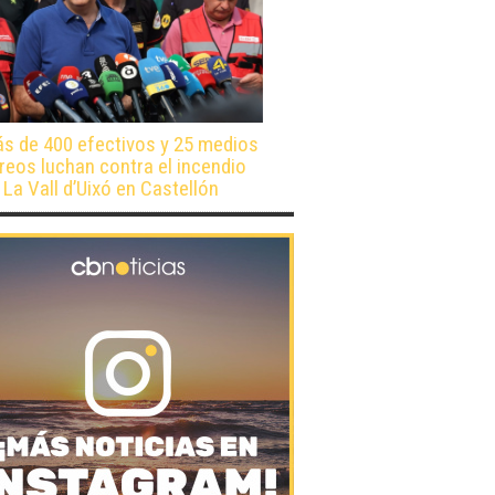
s de 400 efectivos y 25 medios
reos luchan contra el incendio
 La Vall d’Uixó en Castellón