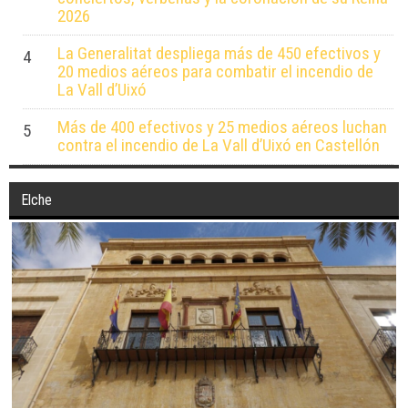
2026
La Generalitat despliega más de 450 efectivos y
4
20 medios aéreos para combatir el incendio de
La Vall d’Uixó
Más de 400 efectivos y 25 medios aéreos luchan
5
contra el incendio de La Vall d’Uixó en Castellón
Elche