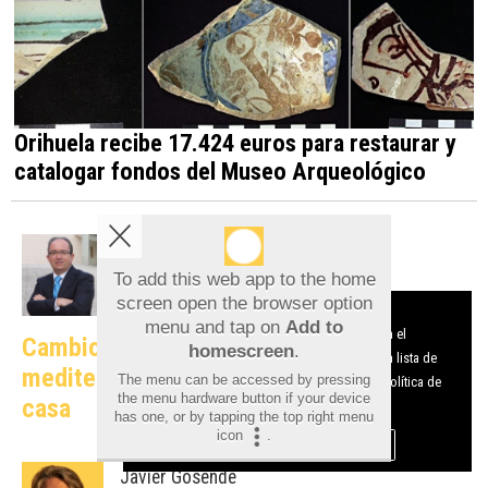
Orihuela recibe 17.424 euros para restaurar y
catalogar fondos del Museo Arqueológico
José Luis Gascó
To add this web app to the home
Desde el Club de las Buenas Decisiones
screen open the browser option
Aviso sobre el Uso de cookies:
menu and tap on
Add to
Utilizamos cookies nuestras y de terceros para el
Cambio climático y ciudades
homescreen
.
funcionamiento del digital. Puedes consultar la lista de
mediterráneas: cuando la teoría entra en
The menu can be accessed by pressing
cookies y como desconectarlas.
Ver nuestra Política de
the menu hardware button if your device
casa
Privacidad y Cookies
has one, or by tapping the top right menu
icon
.
Aceptar Cookies
Personalizar
Javier Gosende