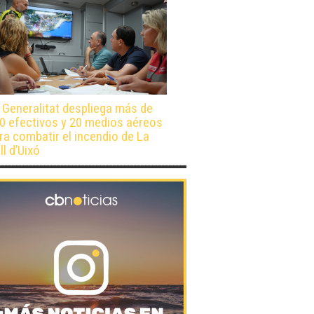
 Generalitat despliega más de
0 efectivos y 20 medios aéreos
ra combatir el incendio de La
ll d’Uixó