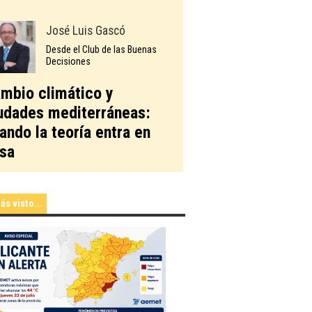
José Luis Gascó
Desde el Club de las Buenas
Decisiones
mbio climático y
udades mediterráneas:
ando la teoría entra en
sa
ás visto...