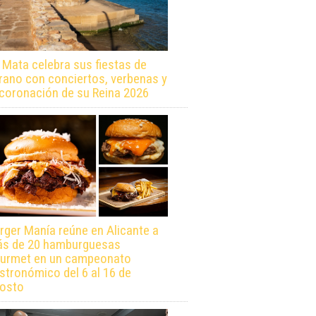
 Mata celebra sus fiestas de
rano con conciertos, verbenas y
 coronación de su Reina 2026
rger Manía reúne en Alicante a
s de 20 hamburguesas
urmet en un campeonato
stronómico del 6 al 16 de
osto