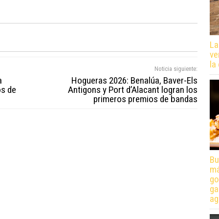
La
ve
la
Noticia siguiente:
a
Hogueras 2026: Benalúa, Baver-Els
os de
Antigons y Port d’Alacant logran los
primeros premios de bandas
Bu
má
go
ga
ag