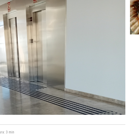
ura:
3 min