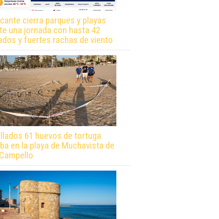
icante cierra parques y playas
te una jornada con hasta 42
ados y fuertes rachas de viento
llados 61 huevos de tortuga
ba en la playa de Muchavista de
 Campello