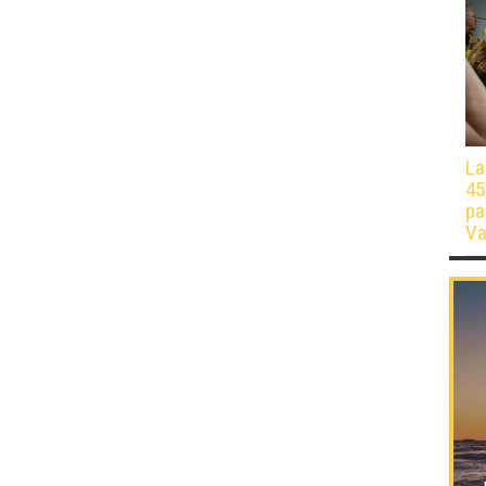
La
45
pa
Va