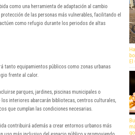
cebida como una herramienta de adaptación al cambio
 protección de las personas más vulnerables, facilitando el
actúen como refugio durante los periodos de altas
Ha
bo
El
ará tanto equipamientos públicos como zonas urbanas
io frente al calor.
cluirse parques, jardines, piscinas municipales o
los interiores abarcarán bibliotecas, centros culturales,
licos que cumplan las condiciones necesarias.
Bu
dida contribuirá además a crear entornos urbanos más
má
go
un uso más inclusivo del espacio público y promoviendo