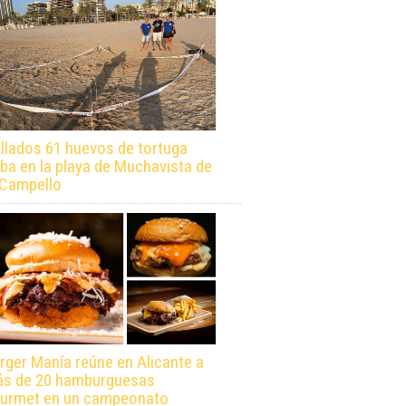
llados 61 huevos de tortuga
ba en la playa de Muchavista de
 Campello
rger Manía reúne en Alicante a
s de 20 hamburguesas
urmet en un campeonato