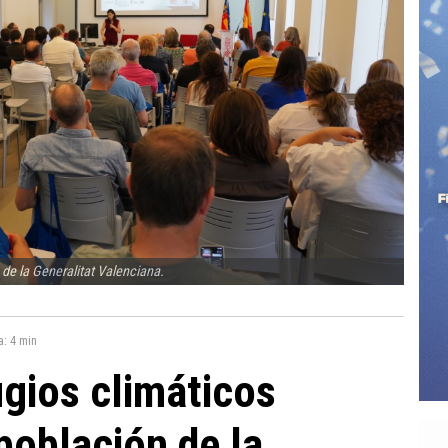
 de la Generalitat Valenciana.
a:
4 min
ugios climáticos
población de la