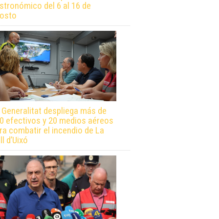
stronómico del 6 al 16 de
osto
 Generalitat despliega más de
0 efectivos y 20 medios aéreos
ra combatir el incendio de La
ll d’Uixó