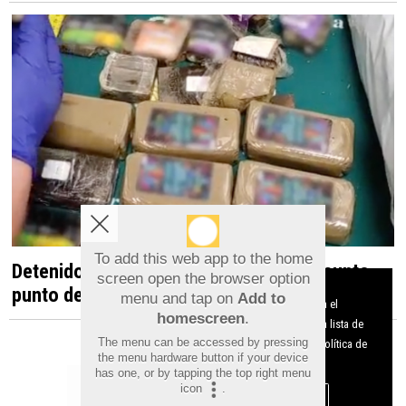
To add this web app to the home
Detenido en Albatera por dirigir un presunto
screen open the browser option
Aviso sobre el Uso de cookies:
punto de venta de droga desde una vivienda
menu and tap on
Add to
Utilizamos cookies nuestras y de terceros para el
homescreen
.
funcionamiento del digital. Puedes consultar la lista de
The menu can be accessed by pressing
cookies y como desconectarlas.
Ver nuestra Política de
the menu hardware button if your device
Privacidad y Cookies
has one, or by tapping the top right menu
icon
.
Aceptar Cookies
Personalizar