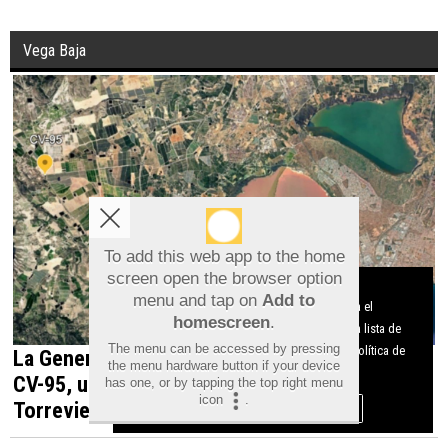
marcas alicantinas el triunfo de España en
el Mundial
Vega Baja
To add this web app to the home
screen open the browser option
Aviso sobre el Uso de cookies:
menu and tap on
Add to
Utilizamos cookies nuestras y de terceros para el
homescreen
.
funcionamiento del digital. Puedes consultar la lista de
The menu can be accessed by pressing
cookies y como desconectarlas.
Ver nuestra Política de
the menu hardware button if your device
Privacidad y Cookies
has one, or by tapping the top right menu
La Generalitat impulsa el desdoblamiento de la
icon
.
Aceptar Cookies
Personalizar
CV-95, una infraestructura estratégica para