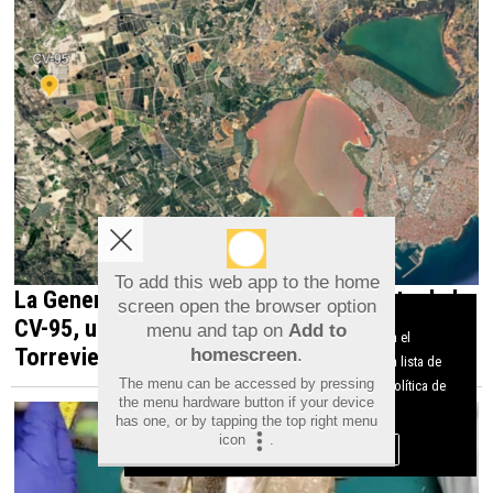
To add this web app to the home
La Generalitat impulsa el desdoblamiento de la
screen open the browser option
Aviso sobre el Uso de cookies:
CV-95, una infraestructura estratégica para
menu and tap on
Add to
Utilizamos cookies nuestras y de terceros para el
Torrevieja y la Vega Baja
homescreen
.
funcionamiento del digital. Puedes consultar la lista de
The menu can be accessed by pressing
cookies y como desconectarlas.
Ver nuestra Política de
the menu hardware button if your device
Privacidad y Cookies
has one, or by tapping the top right menu
icon
.
Aceptar Cookies
Personalizar