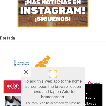
Portada
To add this web app to the home
screen open the browser option
Aviso sobre el Uso de cookies:
menu and tap on
Add to
Utilizamos cookies nuestras y de terceros para el
homescreen
.
funcionamiento del digital. Puedes consultar la lista de
The menu can be accessed by pressing
cookies y como desconectarlas.
Ver nuestra Política de