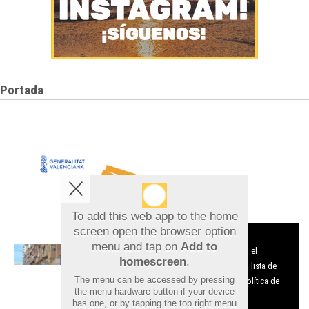
Portada
To add this web app to the home
screen open the browser option
Aviso sobre el Uso de cookies:
menu and tap on
Add to
Utilizamos cookies nuestras y de terceros para el
homescreen
.
funcionamiento del digital. Puedes consultar la lista de
The menu can be accessed by pressing
cookies y como desconectarlas.
Ver nuestra Política de
the menu hardware button if your device
Privacidad y Cookies
has one, or by tapping the top right menu