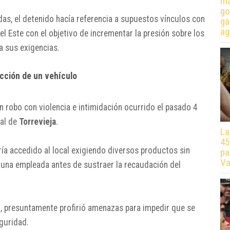
má
go
as, el detenido hacía referencia a supuestos vínculos con
ga
ag
l Este con el objetivo de incrementar la presión sobre los
a sus exigencias.
cción de un vehículo
n robo con violencia e intimidación ocurrido el pasado 4
ial de
Torrevieja
.
La
45
bría accedido al local exigiendo diversos productos sin
pa
Va
 una empleada antes de sustraer la recaudación del
, presuntamente profirió amenazas para impedir que se
guridad.