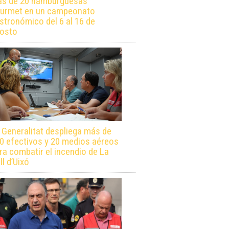
s de 20 hamburguesas
urmet en un campeonato
stronómico del 6 al 16 de
osto
 Generalitat despliega más de
0 efectivos y 20 medios aéreos
ra combatir el incendio de La
ll d’Uixó