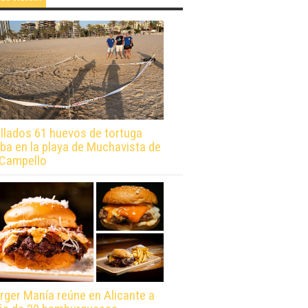
llados 61 huevos de tortuga
ba en la playa de Muchavista de
 Campello
rger Manía reúne en Alicante a