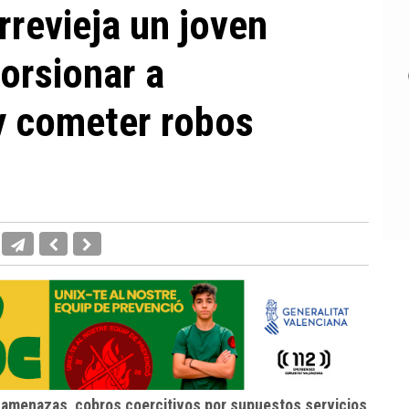
rrevieja un joven
orsionar a
y cometer robos
do amenazas, cobros coercitivos por supuestos servicios