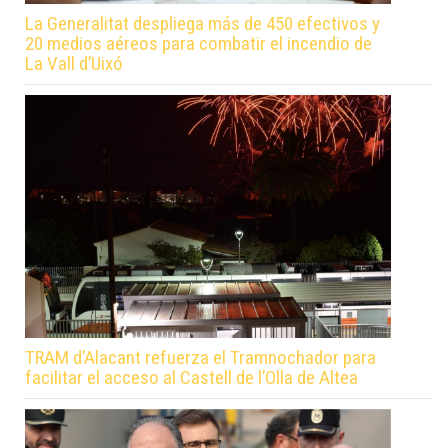
La Generalitat despliega más de 450 efectivos y
20 medios aéreos para combatir el incendio de
La Vall d’Uixó
TRAM d’Alacant refuerza el Tramnochador para
facilitar el acceso al Castell de l’Olla de Altea