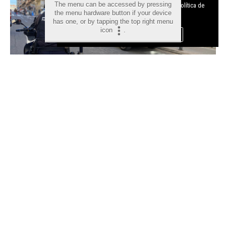
The menu can be accessed by pressing
cookies y como desconectarlas.
Ver nuestra Política de
the menu hardware button if your device
Privacidad y Cookies
has one, or by tapping the top right menu
icon
.
Aceptar Cookies
Personalizar
Detenido en Alicante un fugitivo
reclamado por Lituania por
tráfico de drogas tras intentar
huir de la Policía