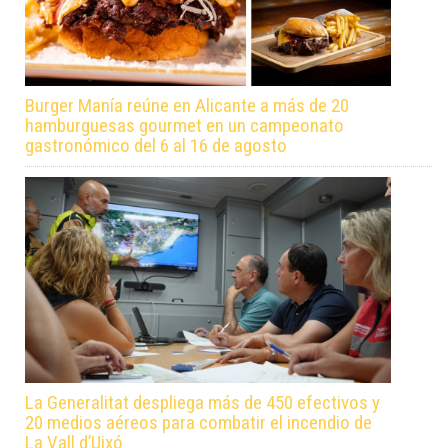
Burger Manía reúne en Alicante a más de 20
hamburguesas gourmet en un campeonato
gastronómico del 6 al 16 de agosto
La Generalitat despliega más de 450 efectivos y
20 medios aéreos para combatir el incendio de
La Vall d’Uixó