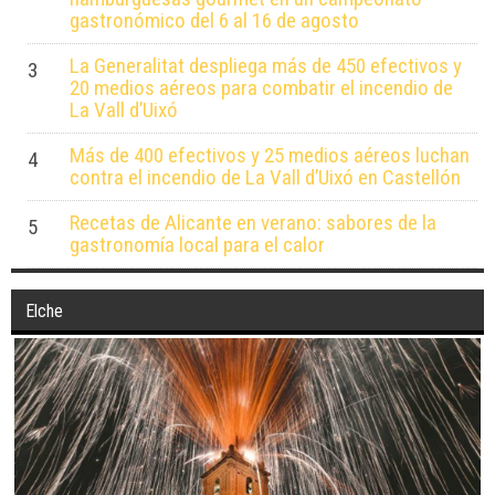
gastronómico del 6 al 16 de agosto
La Generalitat despliega más de 450 efectivos y
3
20 medios aéreos para combatir el incendio de
La Vall d’Uixó
Más de 400 efectivos y 25 medios aéreos luchan
4
contra el incendio de La Vall d’Uixó en Castellón
Recetas de Alicante en verano: sabores de la
5
gastronomía local para el calor
Elche