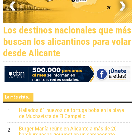
Los destinos nacionales que más
buscan los alicantinos para volar
desde Alicante
Lo más visto...
Hallados 61 huevos de tortuga boba en la playa
1
de Muchavista de El Campello
Burger Manía reúne en Alicante a más de 20
2
hamburguesas gourmet en un campeonato