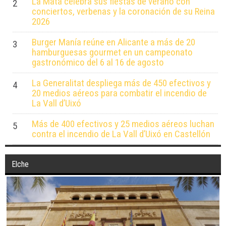
La Mata celebra sus fiestas de verano con
2
conciertos, verbenas y la coronación de su Reina
2026
Burger Manía reúne en Alicante a más de 20
3
hamburguesas gourmet en un campeonato
gastronómico del 6 al 16 de agosto
La Generalitat despliega más de 450 efectivos y
4
20 medios aéreos para combatir el incendio de
La Vall d’Uixó
Más de 400 efectivos y 25 medios aéreos luchan
5
contra el incendio de La Vall d’Uixó en Castellón
Elche