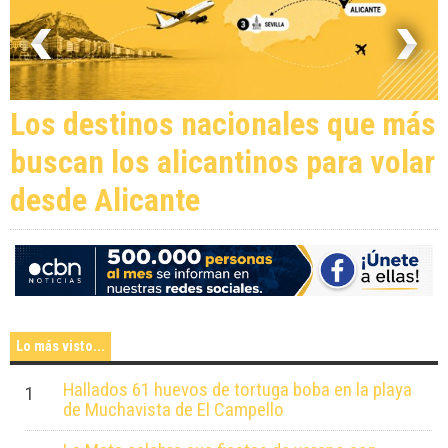
Los destinos nacionales que más
buscan los alicantinos para volar
desde Alicante
Lo más visto...
Hallados 61 huevos de tortuga boba en la playa
1
de Muchavista de El Campello