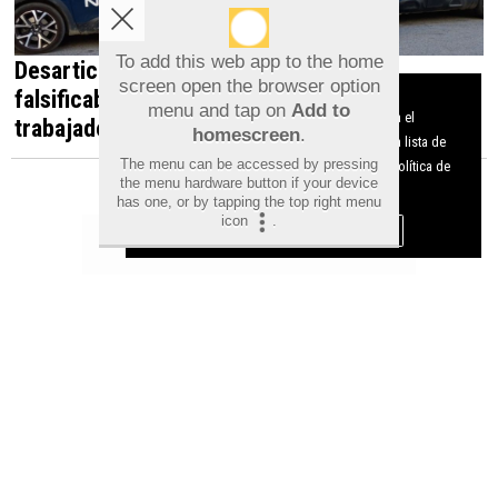
To add this web app to the home
Desarticulada en Orihuela una red que
screen open the browser option
falsificaba documentos para contratar
Aviso sobre el Uso de cookies:
menu and tap on
Add to
Utilizamos cookies nuestras y de terceros para el
trabajadores irregulares
homescreen
.
funcionamiento del digital. Puedes consultar la lista de
The menu can be accessed by pressing
cookies y como desconectarlas.
Ver nuestra Política de
the menu hardware button if your device
Privacidad y Cookies
has one, or by tapping the top right menu
icon
.
Aceptar Cookies
Personalizar