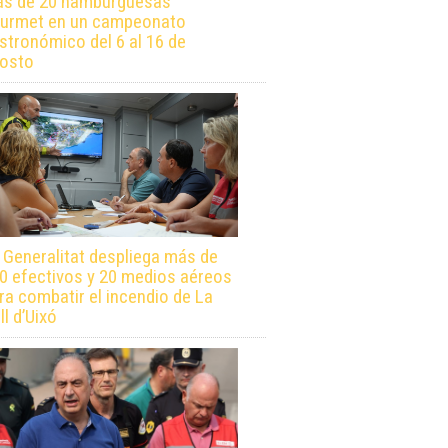
s de 20 hamburguesas
urmet en un campeonato
stronómico del 6 al 16 de
osto
 Generalitat despliega más de
0 efectivos y 20 medios aéreos
ra combatir el incendio de La
ll d’Uixó