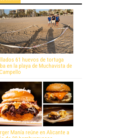
llados 61 huevos de tortuga
ba en la playa de Muchavista de
 Campello
rger Manía reúne en Alicante a