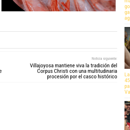
má
go
ga
ag
Noticia siguiente:
Villajoyosa mantiene viva la tradición del
e
Corpus Christi con una multitudinaria
La
procesión por el casco histórico
45
pa
Va