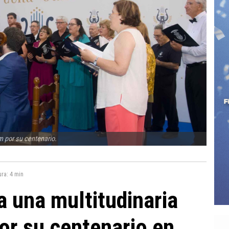
m por su centenario.
ura:
4 min
 una multitudinaria
or su centenario en