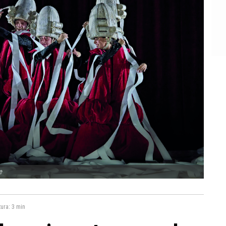
e
tura:
3 min