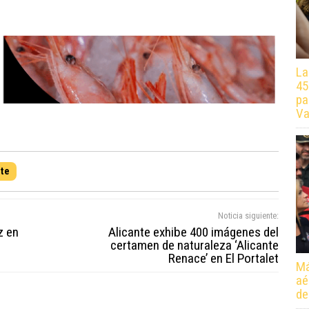
La
45
pa
Va
nte
Noticia siguiente:
z en
Alicante exhibe 400 imágenes del
certamen de naturaleza ‘Alicante
Renace’ en El Portalet
Má
aé
de