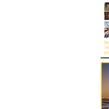
Re
sa
pa