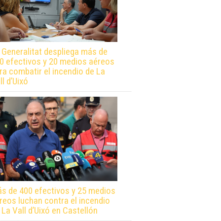
 Generalitat despliega más de
0 efectivos y 20 medios aéreos
ra combatir el incendio de La
ll d’Uixó
s de 400 efectivos y 25 medios
reos luchan contra el incendio
 La Vall d’Uixó en Castellón