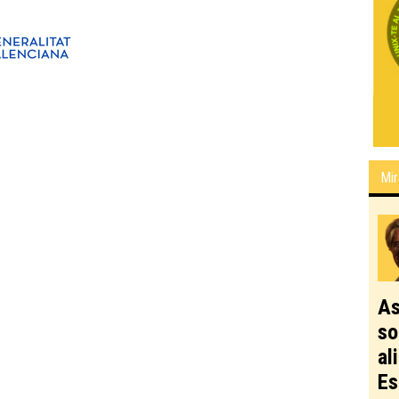
Mir
As
so
al
Es