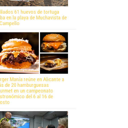
llados 61 huevos de tortuga
ba en la playa de Muchavista de
 Campello
rger Manía reúne en Alicante a
s de 20 hamburguesas
urmet en un campeonato
stronómico del 6 al 16 de
osto